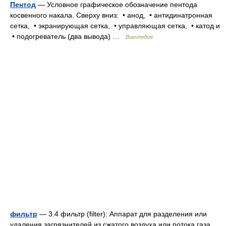
Пентод
— Условное графическое обозначение пентода
косвенного накала. Сверху вниз: • анод, • антидинатронная
сетка, • экранирующая сетка, • управляющая сетка, • катод и
• подогреватель (два вывода) …
Википедия
фильтр
— 3.4 фильтр (filter): Аппарат для разделения или
удаления загрязнителей из сжатого воздуха или потока газа.