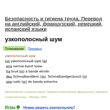
Безопасность и гигиена труда. Перевод
на английский, французский, немецкий,
испанский языки
узкополосный шум
Толкование
Перевод
узкополосный шум
rus
узкополосный шум (
м
)
eng
narrow-band noise
fra
bruit (
m
) à bande étroite
deu
Schmalbandlärm (
m
), Schmalbandgeräusch (
n
)
spa
ruido (
m
) de banda estrecha
Безопасность и гигиена труда. Перевод на английский, французский, немецкий,
испанский языки. - Женева
.
1993
.
Игры ⚽
Нужно решить контрольную?