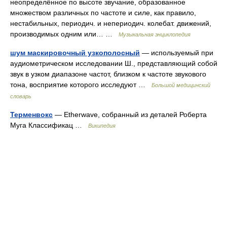
неопределённое по высоте звучание, образованное
множеством различных по частоте и силе, как правило,
нестабильных, периодич. и непериодич. колебат. движений,
производимых одним или… …
Музыкальная энциклопедия
шум маскировочный узкополосный
— используемый при
аудиометрическом исследовании Ш., представляющий собой
звук в узком диапазоне частот, близком к частоте звукового
тона, восприятие которого исследуют …
Большой медицинский
словарь
Терменвокс
— Etherwave, собранный из деталей Роберта
Муга Классификац …
Википедия